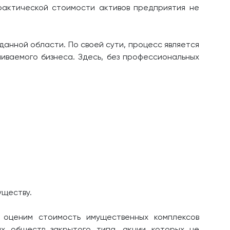
фактической стоимости активов предприятия не
анной области. По своей сути, процесс является
иваемого бизнеса. Здесь, без профессиональных
уществу.
ы оценим стоимость имущественных комплексов
х обществ закрытого типа, акции которых не