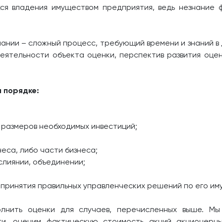
ся владения имуществом предприятия, ведь незнание 
ании – сложный процесс, требующий времени и знаний в д
еятельности объекта оценки, перспектив развития оцен
 порядке:
и размеров необходимых инвестиций;
неса, либо части бизнеса;
слиянии, объединении;
 принятия правильных управленческих решений по его им
олнить оценки для случаев, перечисленных выше. М
ти, оценим фактическую стоимость акций акционерны