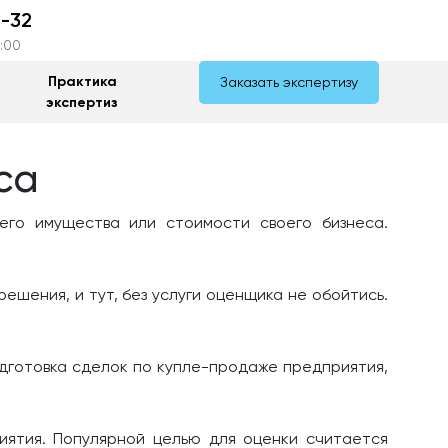
-32
7:00
Практика
Заказать экспертизу
экспертиз
са
его имущества или стоимости своего бизнеса.
шения, и тут, без услуги оценщика не обойтись.
дготовка сделок по купле-продаже предприятия,
иятия. Популярной целью для оценки считается