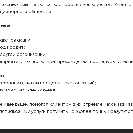
 экспертизы являются корпоративные клиенты. Именно
кционерного общества.
чаях:
акетов акций;
под кредит;
 другой организации;
дприятия, то есть, при прохождении процедуры слияни
ии;
 компанию, путем продажи пакетов акций;
кетов этих ценных бумаг.
нные выше, помогая клиентам в их стремлениях и начина
ят заказчику услуги получить наиболее точный результат