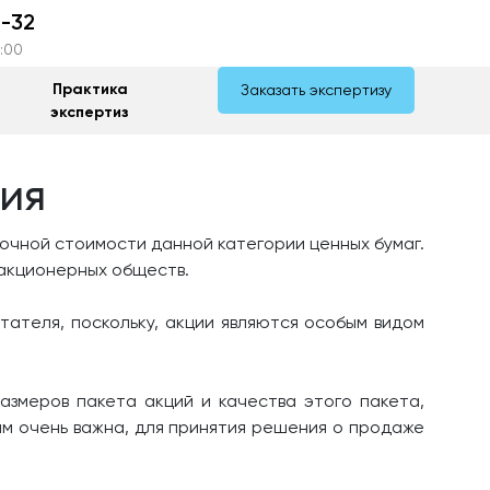
-32
7:00
Практика
Заказать экспертизу
экспертиз
ия
очной стоимости данной категории ценных бумаг.
 акционерных обществ.
ателя, поскольку, акции являются особым видом
азмеров пакета акций и качества этого пакета,
им очень важна, для принятия решения о продаже